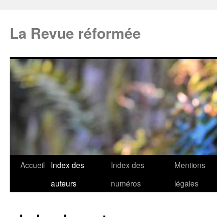
La Revue réformée
Accueil
Index des
Index des
Mentions
auteurs
numéros
légales