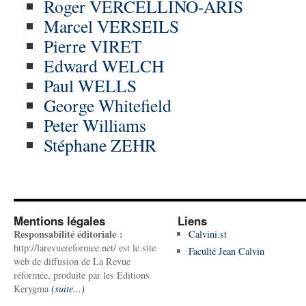
Roger VERCELLINO-ARIS
Marcel VERSEILS
Pierre VIRET
Edward WELCH
Paul WELLS
George Whitefield
Peter Williams
Stéphane ZEHR
Mentions légales
Liens
Responsabilité éditoriale :
Calvini.st
http://larevuereformee.net/ est le site
Faculté Jean Calvin
web de diffusion de La Revue
réformée, produite par les Editions
Kerygma
(suite...)