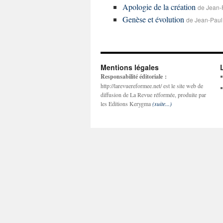
Apologie de la création
de Jean-
Genèse et évolution
de Jean-Pau
Mentions légales
Responsabilité éditoriale :
http://larevuereformee.net/ est le site web de
diffusion de La Revue réformée, produite par
les Editions Kerygma
(suite...)