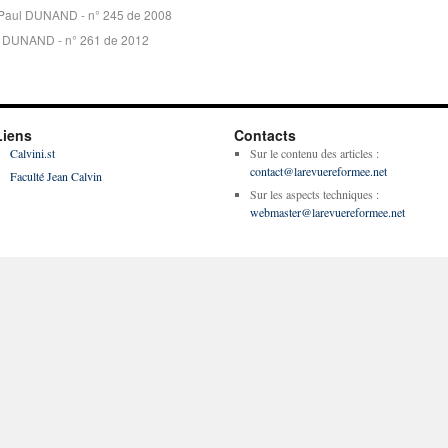
Paul DUNAND - n° 245 de 2008
l DUNAND - n° 261 de 2012
Liens
Contacts
Calvini.st
Sur le contenu des articles :
contact@larevuereformee.net
Faculté Jean Calvin
Sur les aspects techniques :
webmaster@larevuereformee.net