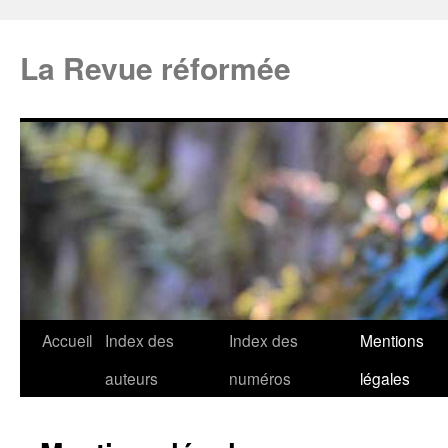
La Revue réformée
Accueil
Index des
Index des
Mentions
auteurs
numéros
légales