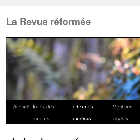
La Revue réformée
Accueil
Index des
Index des
Mentions
auteurs
numéros
légales