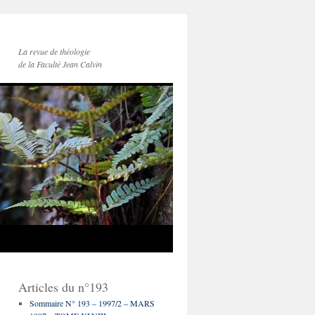
La revue de théologie
de la Faculté Jean Calvin
Articles du n°193
Sommaire N° 193 – 1997/2 – MARS