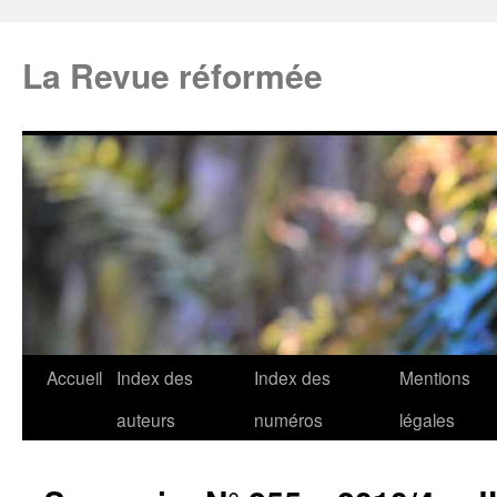
La Revue réformée
Accueil
Index des
Index des
Mentions
auteurs
numéros
légales