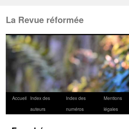
La Revue réformée
Accueil
Index des
Index des
Mentions
auteurs
numéros
légales