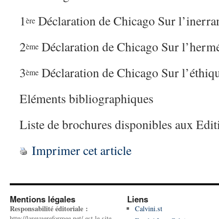
1
Déclaration de Chicago Sur l’inerra
ère
2
Déclaration de Chicago Sur l’herm
ème
3
Déclaration de Chicago Sur l’éthiqu
ème
Eléments bibliographiques
Liste de brochures disponibles aux E
Imprimer cet article
Mentions légales
Liens
Responsabilité éditoriale :
Calvini.st
http://larevuereformee.net/ est le site