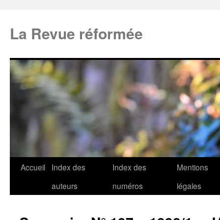
La Revue réformée
Accueil
Index des
Index des
Mentions
auteurs
numéros
légales