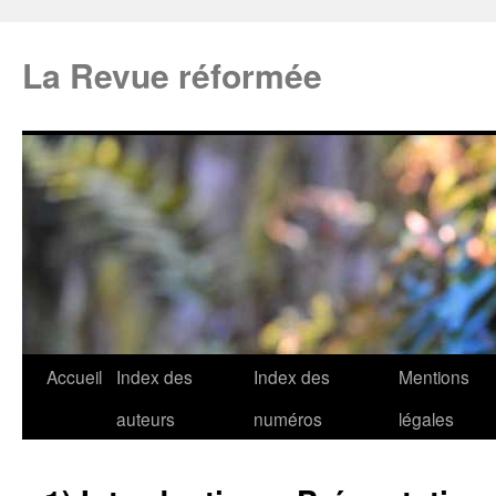
La Revue réformée
Accueil
Index des
Index des
Mentions
auteurs
numéros
légales