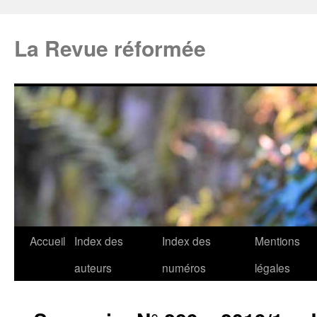
La Revue réformée
Accueil
Index des
Index des
Mentions
auteurs
numéros
légales