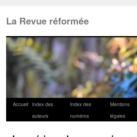
La Revue réformée
Accueil
Index des
Index des
Mentions
auteurs
numéros
légales