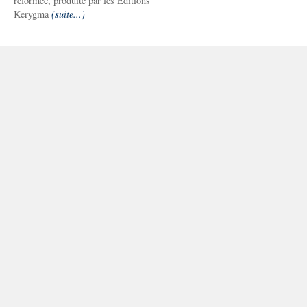
réformée, produite par les Editions
Kerygma
(suite...)