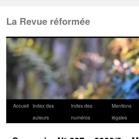
La Revue réformée
Accueil
Index des
Index des
Mentions
auteurs
numéros
légales