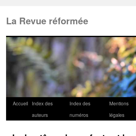
La Revue réformée
Accueil
Index des
Index des
Mentions
auteurs
numéros
légales