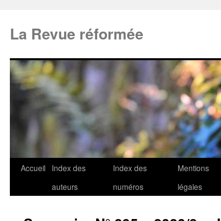
La Revue réformée
Accueil
Index des
Index des
Mentions
auteurs
numéros
légales