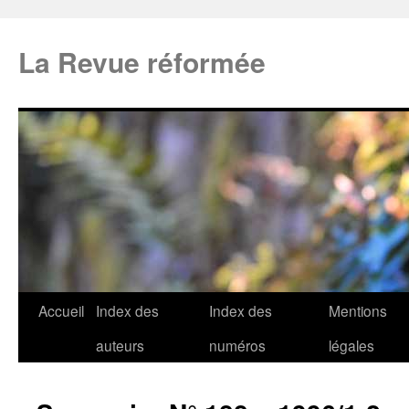
La Revue réformée
Accueil
Index des
Index des
Mentions
auteurs
numéros
légales