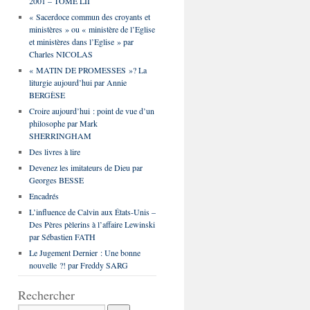
2001 – TOME LII
« Sacerdoce commun des croyants et
ministères » ou « ministère de l’Eglise
et ministères dans l’Eglise » par
Charles NICOLAS
« MATIN DE PROMESSES »? La
liturgie aujourd’hui par Annie
BERGÈSE
Croire aujourd’hui : point de vue d’un
philosophe par Mark
SHERRINGHAM
Des livres à lire
Devenez les imitateurs de Dieu par
Georges BESSE
Encadrés
L’influence de Calvin aux États-Unis –
Des Pères pèlerins à l’affaire Lewinski
par Sébastien FATH
Le Jugement Dernier : Une bonne
nouvelle ?! par Freddy SARG
Rechercher