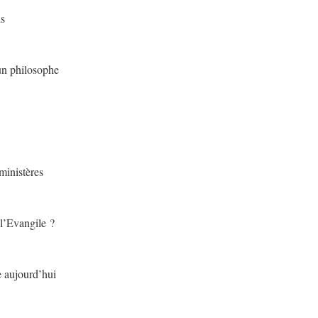
is
un philosophe
ministères
 l’Evangile ?
e aujourd’hui