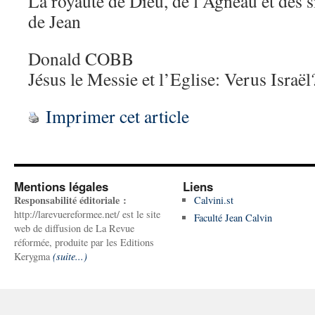
La royauté de Dieu, de l’Agneau et des 
de Jean
Donald COBB
Jésus le Messie et l’Eglise: Verus Israël
Imprimer cet article
Mentions légales
Liens
Responsabilité éditoriale :
Calvini.st
http://larevuereformee.net/ est le site
Faculté Jean Calvin
web de diffusion de La Revue
réformée, produite par les Editions
Kerygma
(suite...)