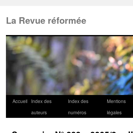
La Revue réformée
Accueil
Index des
Index des
Mentions
auteurs
numéros
légales