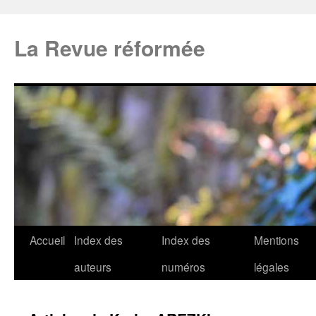
La Revue réformée
Accueil
Index des
Index des
Mentions
auteurs
numéros
légales