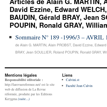
Articles de Alain G. MARTIN,
David Ezzine, Edward WELCH,
BAUDIN, Gérald BRAY, Jean 
POUPIN, Ronald GRAY, Willi
Sommaire N° 189 -1996/3 – AVRIL
de Alain G. MARTIN, Alain PROBST, David Ezzine, Edward
BRAY, Jean SOULLIER, Roland POUPIN, Ronald GRAY, Wil
Mentions légales
Liens
Responsabilité éditoriale :
Calvini.st
http://larevuereformee.net/ est le site
Faculté Jean Calvin
web de diffusion de La Revue
réformée, produite par les Editions
Kerygma
(suite...)