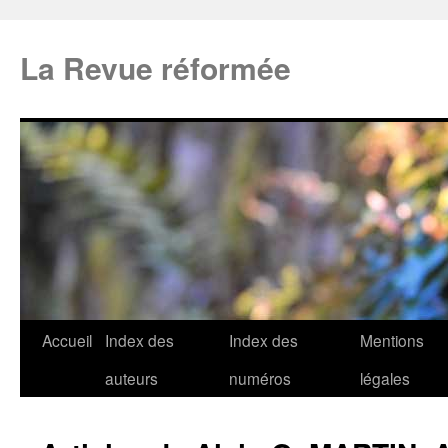
La Revue réformée
Accueil
Index des
Index des
Mentions
auteurs
numéros
légales