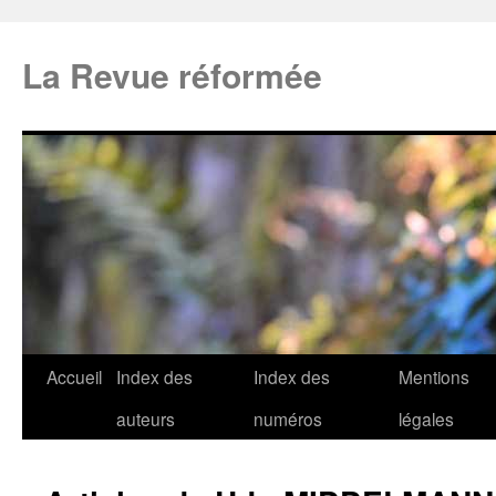
La Revue réformée
Accueil
Index des
Index des
Mentions
auteurs
numéros
légales