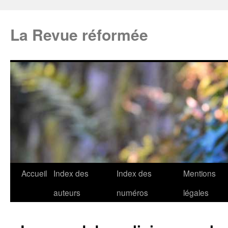
La Revue réformée
Accueil
Index des
Index des
Mentions
auteurs
numéros
légales