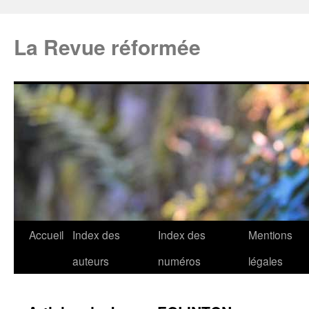
La Revue réformée
Accueil
Index des
Index des
Mentions
auteurs
numéros
légales