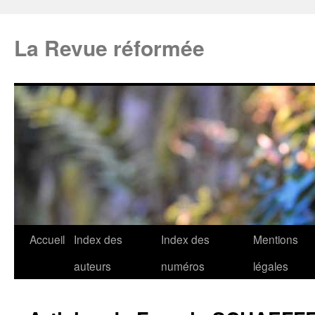
La Revue réformée
Accueil
Index des
Index des
Mentions
auteurs
numéros
légales