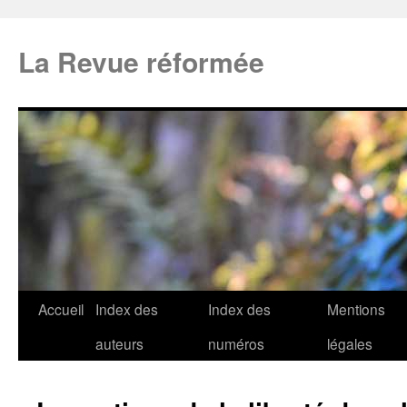
La Revue réformée
Accueil
Index des
Index des
Mentions
auteurs
numéros
légales