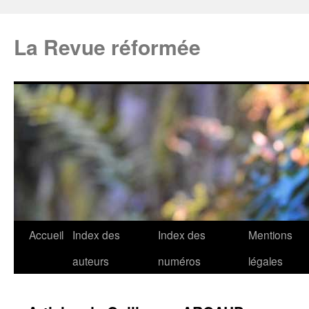
La Revue réformée
Accueil
Index des
Index des
Mentions
auteurs
numéros
légales