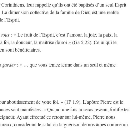
 Corinthiens, leur rappelle qu’ils ont été baptisés d’un seul Esprit
 La dimension collective de la famille de Dieu est une réalité
de l’Esprit.
 tous
: « Le fruit de l’Esprit, c’est l’amour, la joie, la paix, la
la foi, la douceur, la maîtrise de soi » (Ga 5.22). Celui qui le
en sont bénéficiaires.
à garder
: « … que vous teniez ferme dans un seul et même
r aboutissement de votre foi. » (1P 1.9). L’apôtre Pierre est le
nces sont manifestes. « Quand une fois tu seras revenu, fortifie tes
 Seigneur. Ayant effectué ce retour sur lui-même, Pierre nous
loureux, considérant le salut ou la guérison de nos âmes comme un