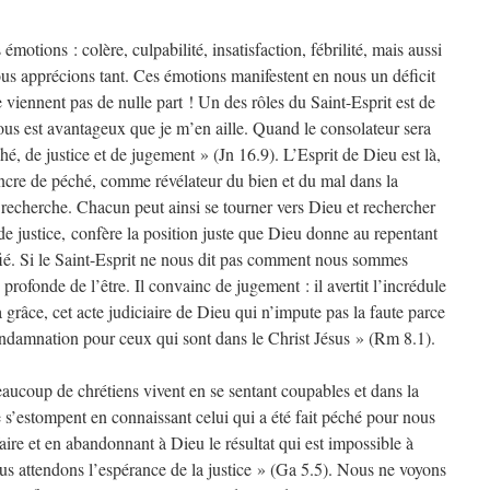
motions : colère, culpabilité, insatisfaction, fébrilité, mais aussi
nous apprécions tant. Ces émotions manifestent en nous un déficit
e viennent pas de nulle part ! Un des rôles du Saint-Esprit est de
vous est avantageux que je m’en aille. Quand le consolateur sera
é, de justice et de jugement » (Jn 16.9). L’Esprit de Dieu est là,
incre de péché, comme révélateur du bien et du mal dans la
 recherche. Chacun peut ainsi se tourner vers Dieu et rechercher
de justice, confère la position juste que Dieu donne au repentant
tifié. Si le Saint-Esprit ne nous dit pas comment nous sommes
 profonde de l’être. Il convainc de jugement : il avertit l’incrédule
la grâce, cet acte judiciaire de Dieu qui n’impute pas la faute parce
 condamnation pour ceux qui sont dans le Christ Jésus » (Rm 8.1).
ucoup de chrétiens vivent en se sentant coupables et dans la
e s’estompent en connaissant celui qui a été fait péché pour nous
aire et en abandonnant à Dieu le résultat qui est impossible à
ous attendons l’espérance de la justice » (Ga 5.5). Nous ne voyons