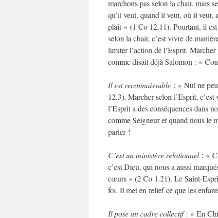
marchons pas selon la chair, mais sel
qu’il veut, quand il veut, où il veut,
plaît » (1 Co 12.11). Pourtant, il es
selon la chair, c’est vivre de mani
limiter l’action de l’Esprit. Marcher
comme disait déjà Salomon : « Conna
Il est reconnaissable
: « Nul ne peut 
12.3). Marcher selon l’Esprit, c’est 
l’Esprit a des conséquences dans n
comme Seigneur et quand nous le me
parler !
C’est un ministère relationnel
: « Ce
c’est Dieu, qui nous a aussi marqués
cœurs » (2 Co 1.21). Le Saint-Esprit 
foi. Il met en relief ce que les enf
Il pose un cadre collectif
: « En Chri