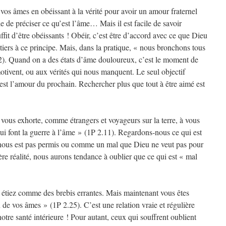
vos âmes en obéissant à la vérité pour avoir un amour fraternel
ile de préciser ce qu’est l’âme… Mais il est facile de savoir
fit d’être obéissants ! Obéir, c’est être d’accord avec ce que Dieu
ntiers à ce principe. Mais, dans la pratique, « nous bronchons tous
2). Quand on a des états d’âme douloureux, c’est le moment de
tivent, ou aux vérités qui nous manquent. Le seul objectif
est l’amour du prochain. Rechercher plus que tout à être aimé est
 vous exhorte, comme étrangers et voyageurs sur la terre, à vous
qui font la guerre à l’âme » (1P 2.11). Regardons-nous ce qui est
nous est pas permis ou comme un mal que Dieu ne veut pas pour
re réalité, nous aurons tendance à oublier que ce qui est « mal
 étiez comme des brebis errantes. Mais maintenant vous êtes
n de vos âmes » (1P 2.25). C’est une relation vraie et régulière
otre santé intérieure ! Pour autant, ceux qui souffrent oublient