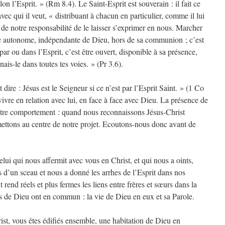
on l’Esprit. » (Rm 8.4). Le Saint-Esprit est souverain : il fait ce
 avec qui il veut, « distribuant à chacun en particulier, comme il lui
t de notre responsabilité de le laisser s’exprimer en nous. Marcher
ère autonome, indépendante de Dieu, hors de sa communion ; c’est
 par ou dans l’Esprit, c’est être ouvert, disponible à sa présence,
is-le dans toutes tes voies. » (Pr 3.6).
dire : Jésus est le Seigneur si ce n’est par l’Esprit Saint. » (1 Co
vivre en relation avec lui, en face à face avec Dieu. La présence de
otre comportement : quand nous reconnaissons Jésus-Christ
ttons au centre de notre projet. Ecoutons-nous donc avant de
lui qui nous affermit avec vous en Christ, et qui nous a oints,
 d’un sceau et nous a donné les arrhes de l’Esprit dans nos
rend réels et plus fermes les liens entre frères et sœurs dans la
ants de Dieu ont en commun : la vie de Dieu en eux et sa Parole.
st, vous êtes édifiés ensemble, une habitation de Dieu en