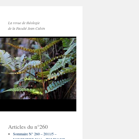
La revue de théologie
de la Faculté Jean Calvin
Articles du n°260
Sommaire N° 260 – 2011/5 –