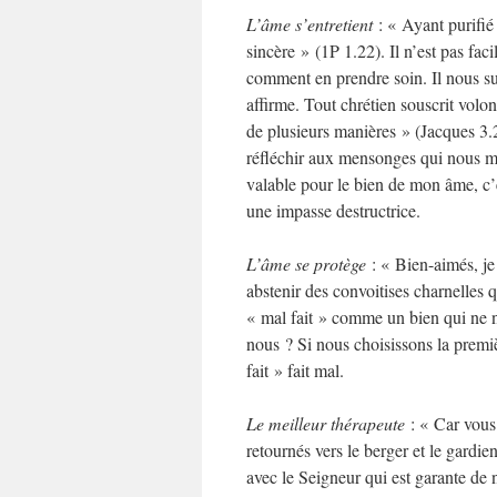
L’âme s’entretient
: « Ayant purifié 
sincère » (1P 1.22). Il n’est pas fac
comment en prendre soin. Il nous suf
affirme. Tout chrétien souscrit volo
de plusieurs manières » (Jacques 3.
réfléchir aux mensonges qui nous mo
valable pour le bien de mon âme, c’
une impasse destructrice.
L’âme se protège
: « Bien-aimés, je
abstenir des convoitises charnelles 
« mal fait » comme un bien qui ne 
nous ? Si nous choisissons la premiè
fait » fait mal.
Le meilleur thérapeute
: « Car vous
retournés vers le berger et le gardie
avec le Seigneur qui est garante de n