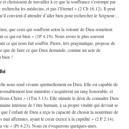
 et choisissent de travailler à ce que la souffrance s’estompe par
rechercha les médecins, et pas l’Eternel » (2 Ch 16.12). Il peut
 qu’il convient d’attendre d’aller bien pour rechercher le Seigneur…
insi, que ceux qui souffrent selon la volonté de Dieu remettent
ant ce qui est bien » (1P 4.19). Nous avons le plus souvent
nt ce qui nous fait souffrir. Pierre, très pragmatique, propose de
ance que de faire ce que Dieu demande, comme un acte de
u bien !
foi
elle nous rend vivants spirituellement en Dieu. Elle est capable de
nvenablement leur ministère s’acquièrent un rang honorable, et
Jésus-Christ » (1Tm 3.13). Elle stimule le désir de connaître Dieu
aine intérieur de l’être humain, à sa propre vitalité qui devrait se
que l’enfant de Dieu a reçu la capacité de choisir la nourriture de
s mal affermies, ayant le cœur exercé à la cupidité » (2 P 2.14).
la vie » (Pr 4.23). Nous en évoquerons quelques-unes.