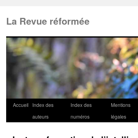
La Revue réformée
Accueil
Index des
Index des
Mentions
auteurs
numéros
légales