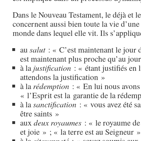
Dans le Nouveau Testament, le déjà et l
concernent aussi bien toute la vie d’une
monde dans lequel elle vit. Ils s’appliqu
au
salut
: « C’est maintenant le jour d
est maintenant plus proche qu’au jou
à la
justification
: « étant justifiés en 
attendons la justification »
à la
rédemption
: « En lui nous avons
« l’Esprit est la garantie de la rédem
à la
sanctification
: « vous avez été sa
être saints »
aux
deux royaumes
: « le royaume de 
et joie » ; « la terre est au Seigneur »
à la
citoyenneté
: « soyez soumis aux a