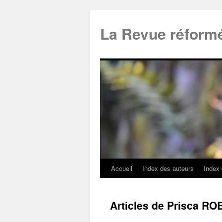
La Revue réform
Accueil
Index des auteurs
Index
Articles de Prisca R