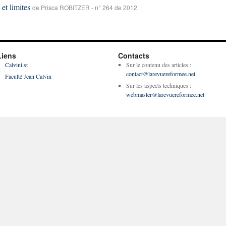
 et limites
de Prisca ROBITZER - n° 264 de 2012
Liens
Contacts
Calvini.st
Sur le contenu des articles :
contact@larevuereformee.net
Faculté Jean Calvin
Sur les aspects techniques :
webmaster@larevuereformee.net