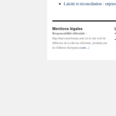
Laïcité et réconciliation : enjeux
Mentions légales
Responsabilité éditoriale :
http://larevuereformee.net/ est le site web de
diffusion de La Revue réformée, produite par
les Editions Kerygma
(suite...)