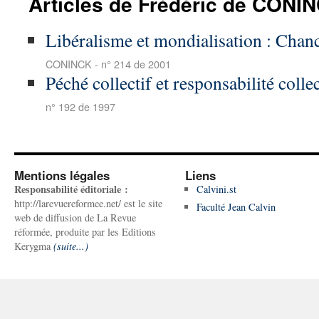
Articles de Frédéric de CONI
Libéralisme et mondialisation : Chanc
CONINCK - n° 214 de 2001
Péché collectif et responsabilité colle
n° 192 de 1997
Mentions légales
Liens
Responsabilité éditoriale :
Calvini.st
http://larevuereformee.net/ est le site
Faculté Jean Calvin
web de diffusion de La Revue
réformée, produite par les Editions
Kerygma
(suite...)