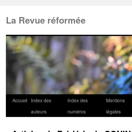
La Revue réformée
Accueil
Index des
Index des
Mentions
auteurs
numéros
légales