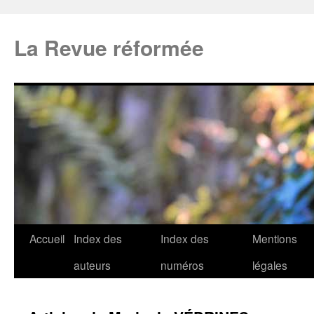
La Revue réformée
Accueil
Index des
Index des
Mentions
auteurs
numéros
légales