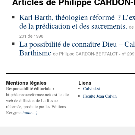
Articles de Philippe CARDO
Karl Barth, théologien réformé ? L’e
de la prédication et des sacrements.
de
201 de 1998
La possibilité de connaître Dieu – Cal
Barthisme
de Philippe CARDON-BERTALOT - n° 209
Mentions légales
Liens
Responsabilité éditoriale :
Calvini.st
http://larevuereformee.net/ est le site
Faculté Jean Calvin
web de diffusion de La Revue
réformée, produite par les Editions
Kerygma
(suite...)