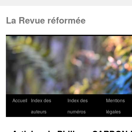
La Revue réformée
Accueil
Index des
Index des
Mentions
auteurs
numéros
légales