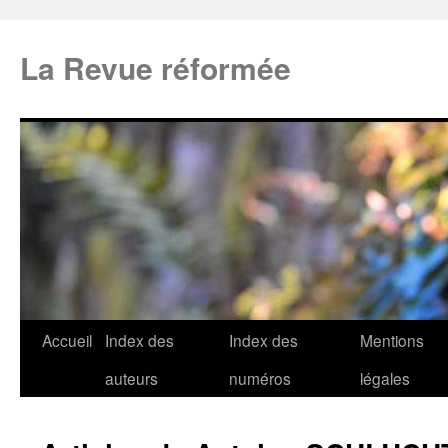
La Revue réformée
Accueil
Index des
Index des
Mentions
auteurs
numéros
légales