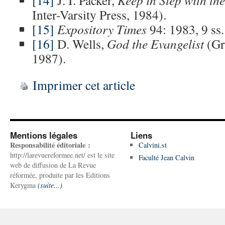
[14]
J. I. Packer,
Keep in Step with the
Inter-Varsity Press, 1984).
[15]
Expository Times
94: 1983, 9 ss.
[16]
D. Wells,
God the Evangelist
(Gr
1987).
Imprimer cet article
Mentions légales
Liens
Responsabilité éditoriale :
Calvini.st
http://larevuereformee.net/ est le site
Faculté Jean Calvin
web de diffusion de La Revue
réformée, produite par les Editions
Kerygma
(suite...)