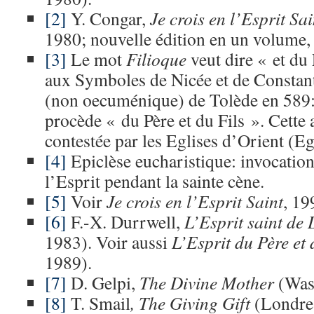
[2]
Y. Congar,
Je crois en l’Esprit Sai
1980; nouvelle édition en un volume,
[3]
Le mot
Filioque
veut dire « et du F
aux Symboles de Nicée et de Constant
(non oecuménique) de Tolède en 589: 
procède « du Père et du Fils ». Cette 
contestée par les Eglises d’Orient (Eg
[4]
Epiclèse eucharistique: invocation
l’Esprit pendant la sainte cène.
[5]
Voir
Je crois en l’Esprit Saint
, 19
[6]
F.-X. Durrwell,
L’Esprit saint de 
1983). Voir aussi
L’Esprit du Père et 
1989).
[7]
D. Gelpi,
The Divine Mother
(Was
[8]
T. Smail
, The Giving Gift
(Londres