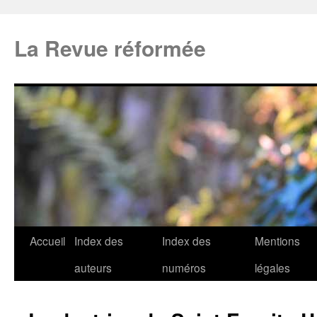
La Revue réformée
Accueil
Index des
Index des
Mentions
auteurs
numéros
légales