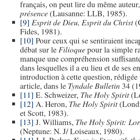
français, on peut lire du même auteur
présence
(Lausanne: LLB, 1985).
[9]
Esprit de Dieu, Esprit du Christ
(
Fides, 1981).
[10]
Pour ceux qui se sentiraient inca
débat sur le
Filioque
pour la simple ra
manque une compréhension suffisante
dans lesquelles il a eu lieu et de ses e
introduction à cette question, rédigée
article, dans le
Tyndale Bulletin
34 (1
[11]
E. Schweizer,
The Holy Spirit
(L
[12]
A. Heron,
The Holy Spirit
(Londr
et Scott, 1983).
[13]
J. Williams,
The Holy Spirit: Lor
(Neptune: N. J/ Loiseaux, 1980).