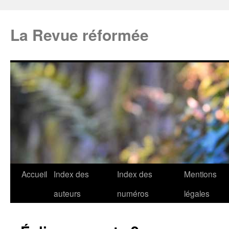
La Revue réformée
Accueil
Index des
Index des
Mentions
auteurs
numéros
légales