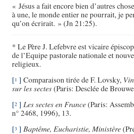
« Jésus a fait encore bien d’autres choses
à une, le monde entier ne pourrait, je pen
qu’on écrirait. » (Jn 21:25).
* Le Père J. Lefebvre est vicaire épisco
de l’Equipe pastorale nationale et nouv
religieux.
[
]
Comparaison tirée de F. Lovsky,
Vin
1
sur les sectes
(Paris: Desclée de Brouwer
[
]
Les sectes en France
(Paris: Assembl
2
n° 2468, 1996), 13.
[
]
Baptême, Eucharistie, Ministère
(Pre
3