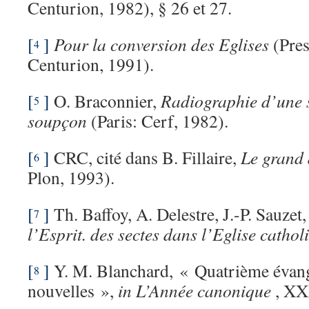
Centurion, 1982), § 26 et 27.
[
]
Pour la conversion des Eglises
(Pres
4
Centurion, 1991).
[
]
O. Braconnier,
Radiographie d’une s
5
soupçon
(Paris: Cerf, 1982).
[
]
CRC, cité dans B. Fillaire,
Le grand 
6
Plon, 1993).
[
]
Th. Baffoy, A. Delestre, J.-P. Sauzet
7
l’Esprit. des sectes dans l’Eglise cathol
[
]
Y. M. Blanchard, « Quatrième évan
8
nouvelles »,
in L’Année canonique
, XX