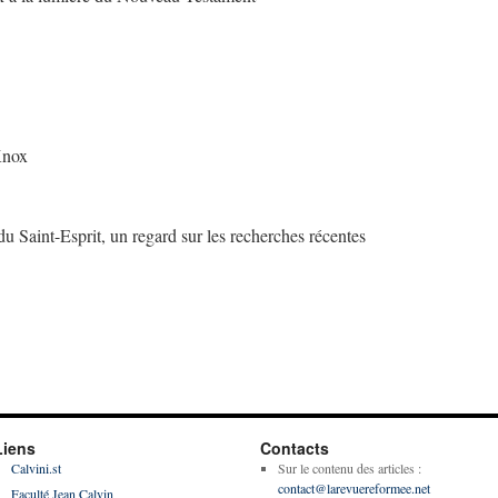
Knox
u Saint-Esprit, un regard sur les recherches récentes
Liens
Contacts
Calvini.st
Sur le contenu des articles :
contact@larevuereformee.net
Faculté Jean Calvin