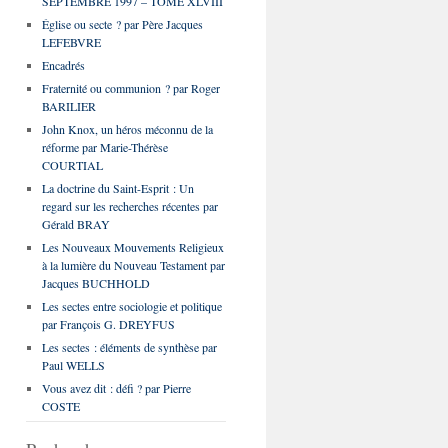
SEPTEMBRE 1997 – TOME XLVIII
Église ou secte ? par Père Jacques
LEFEBVRE
Encadrés
Fraternité ou communion ? par Roger
BARILIER
John Knox, un héros méconnu de la
réforme par Marie-Thérèse
COURTIAL
La doctrine du Saint-Esprit : Un
regard sur les recherches récentes par
Gérald BRAY
Les Nouveaux Mouvements Religieux
à la lumière du Nouveau Testament par
Jacques BUCHHOLD
Les sectes entre sociologie et politique
par François G. DREYFUS
Les sectes : éléments de synthèse par
Paul WELLS
Vous avez dit : défi ? par Pierre
COSTE