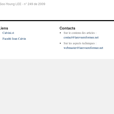
Soo-Young LEE - n° 249 de 2009
Liens
Contacts
Calvini.st
Sur le contenu des articles :
contact@larevuereformee.net
Faculté Jean Calvin
Sur les aspects techniques :
webmaster@larevuereformee.net