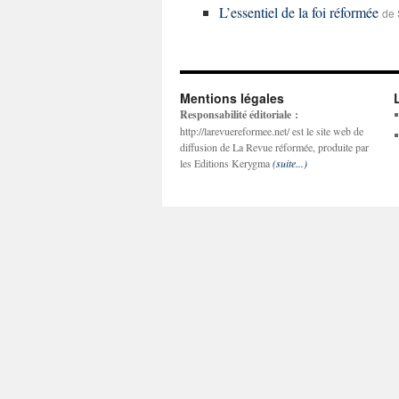
L’essentiel de la foi réformée
de 
Mentions légales
Responsabilité éditoriale :
http://larevuereformee.net/ est le site web de
diffusion de La Revue réformée, produite par
les Editions Kerygma
(suite...)