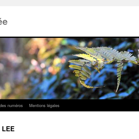
ée
 des numéros
Mentions légales
g LEE