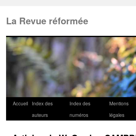
La Revue réformée
Accueil
Index des
Index des
Mentions
auteurs
numéros
légales