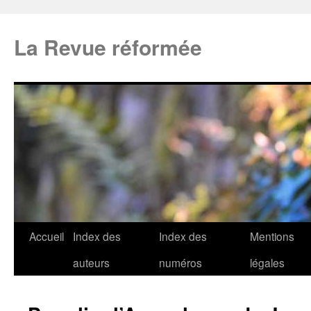
La Revue réformée
Accueil
Index des
Index des
Mentions
auteurs
numéros
légales