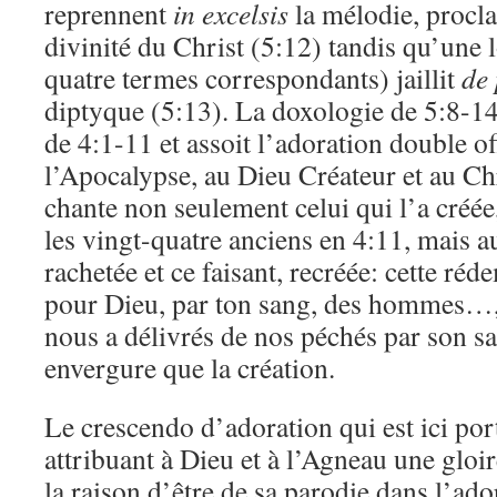
reprennent
in excelsis
la mélodie, procla
divinité du Christ (5:12) tandis qu’une 
quatre termes correspondants) jaillit
de 
diptyque (5:13). La doxologie de 5:8-1
de 4:1-11 et assoit l’adoration double of
l’Apocalypse, au Dieu Créateur et au Chri
chante non seulement celui qui l’a créée
les vingt-quatre anciens en 4:11, mais au
rachetée et ce faisant, recréée: cette réd
pour Dieu, par ton sang, des hommes…,
nous a délivrés de nos péchés par son sa
envergure que la création.
Le crescendo d’adoration qui est ici por
attribuant à Dieu et à l’Agneau une gloire
la raison d’être de sa parodie dans l’ado