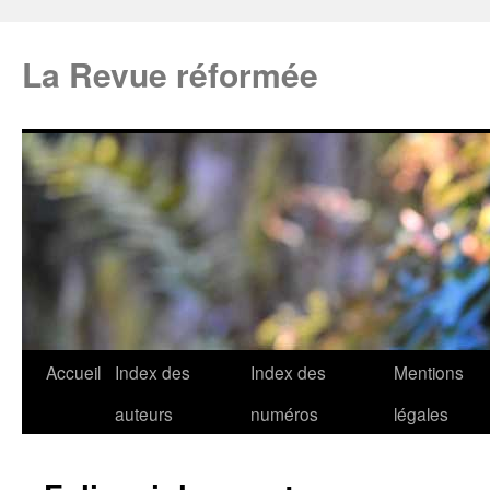
La Revue réformée
Accueil
Index des
Index des
Mentions
auteurs
numéros
légales