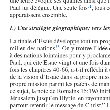
une lettre évoque ses qualités ainsi que 
Paul lui délègue. Une seule fois
, tous 
31
apparaissent ensemble.
L)
Une stratégie géographique: vers le
La finale d’Esaïe développe tout un pr
milieu des nations
. On y trouve l’idée
32
à des nations lointaines pour y proclame
Paul, qui cite Esaïe vingt et une fois dans
fois les chapitres 40-66, a-t-il réfléchi
de la vision d’Esaïe dans sa propre miss
propre mission parmi les païens de ma
ce sujet, la note de Romains 15:19
b
intr
Jérusalem jusqu’en Illyrie, en rayonnant 
partout retentir le message du Christ.”