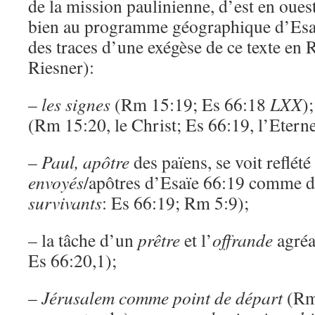
de la mission paulinienne, d’est en oues
bien au programme géographique d’Esaï
des traces d’une exégèse de ce texte en
Riesner):
–
les signes
(Rm 15:19; Es 66:18
LXX
)
(Rm 15:20, le Christ; Es 66:19, l’Eterne
–
Paul, apôtre
des païens, se voit reflét
envoyés
/apôtres d’Esaïe 66:19 comme 
survivants
: Es 66:19; Rm 5:9);
– la tâche d’un
prêtre
et l’
offrande
agréa
Es 66:20,1);
–
Jérusalem comme point de départ
(Rm 