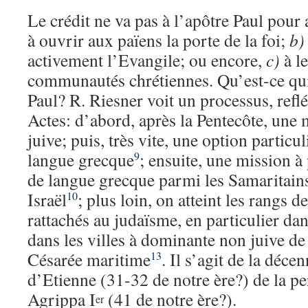
Le crédit ne va pas à l’apôtre Paul pour 
à ouvrir aux païens la porte de la foi;
b)
activement l’Evangile; ou encore,
c)
à le
communautés chrétiennes. Qu’est-ce qui
Paul? R. Riesner voit un processus, reflé
Actes: d’abord, après la Pentecôte, une
juive; puis, très vite, une option particul
langue grecque
; ensuite, une mission à
9
de langue grecque parmi les Samaritains
Israël
; plus loin, on atteint les rangs 
10
rattachés au judaïsme, en particulier dan
dans les villes à dominante non juive d
Césarée maritime
. Il s’agit de la déce
13
d’Etienne (31-32 de notre ère?) de la p
Agrippa I
(41 de notre ère?).
er