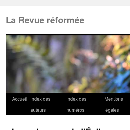
La Revue réformée
Accueil
Index des
Index des
Mentions
auteurs
numéros
légales