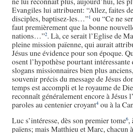
ne lui reconnaît plus, aujourd’hui, les p
Evangiles lui attribuent: “Allez, faites d
disciples, baptisez-les…”
ou “Ce ne ser
1
faut premièrement que la bonne nouvell
nations…”
. Là, ce serait l’Eglise de M
2
pleine mission païenne, qui aurait attri
Jésus une évidence pour son époque. Qu
osent l’hypothèse pourtant intéressante 
slogans missionnaires bien plus anciens, 
souvenir précis du message de Jésus don
temps est accompli et le royaume de Di
reconnaît généralement encore à Jésus l’
paroles au centenier croyant
ou à la Ca
4
Luc s’intéresse, dès son premier tome
,
6
païens; mais Matthieu et Marc, chacun à