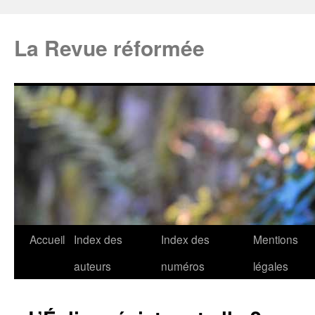
La Revue réformée
Accueil
Index des
Index des
Mentions
auteurs
numéros
légales