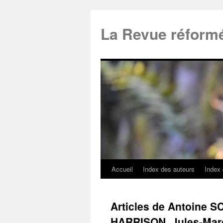
La Revue réform
Accueil
Index des auteurs
Index
Articles de Antoine 
HARRISON, Jules-Marc