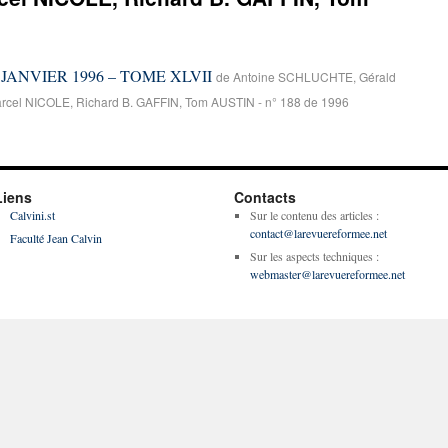
 – JANVIER 1996 – TOME XLVII
de Antoine SCHLUCHTE, Gérald
cel NICOLE, Richard B. GAFFIN, Tom AUSTIN - n° 188 de 1996
Liens
Contacts
Calvini.st
Sur le contenu des articles :
contact@larevuereformee.net
Faculté Jean Calvin
Sur les aspects techniques :
webmaster@larevuereformee.net