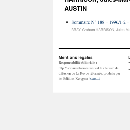
AUSTIN
Sommaire N° 188 – 1996/1-2
BRAY, Graham HARRISON, Jules-Mar
Mentions légales
Responsabilité éditoriale :
http://larevuereformee.net/ est le site web de
diffusion de La Revue réformée, produite par
les Editions Kerygma
(suite...)