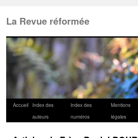
La Revue réformée
Accueil
Index des
Index des
Mentions
auteurs
numéros
légales