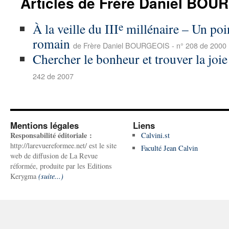
Articles de Frère Daniel BO
e
À la veille du III
millénaire – Un poi
romain
de Frère Daniel BOURGEOIS - n° 208 de 2000
Chercher le bonheur et trouver la joie
242 de 2007
Mentions légales
Liens
Responsabilité éditoriale :
Calvini.st
http://larevuereformee.net/ est le site
Faculté Jean Calvin
web de diffusion de La Revue
réformée, produite par les Editions
Kerygma
(suite...)