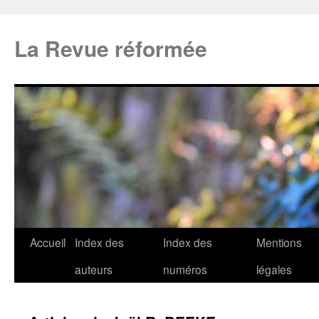
La Revue réformée
Accueil
Index des
Index des
Mentions
auteurs
numéros
légales