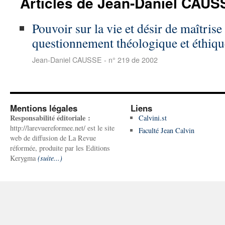
Articles de Jean-Daniel CAUS
Pouvoir sur la vie et désir de maîtrise
questionnement théologique et éthiqu
Jean-Daniel CAUSSE - n° 219 de 2002
Mentions légales
Liens
Responsabilité éditoriale :
Calvini.st
http://larevuereformee.net/ est le site
Faculté Jean Calvin
web de diffusion de La Revue
réformée, produite par les Editions
Kerygma
(suite...)