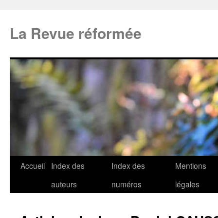
La Revue réformée
Accueil
Index des
Index des
Mentions
auteurs
numéros
légales