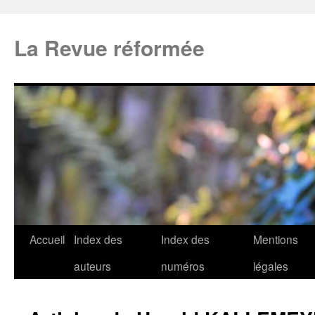
La Revue réformée
Accueil
Index des
Index des
Mentions
auteurs
numéros
légales