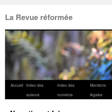
La Revue réformée
Accueil
Index des
Index des
Mentions
auteurs
numéros
légales