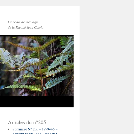
La revue de théologie
de la Faculté Jean Calvin
Articles du n°205
Sommaire N° 205 – 1999/4-5 –