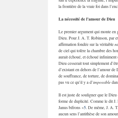
la frontière de la vraie foi dans l’en
La nécessité de l’amour de Dieu
Le premier argument qui monte en gé
Dieu. Pour J. A. T. Robinson, par e
affirmation fondée sur la véritable
né
de ciel qui tolère la chambre des ho
aurait échoué, et échoué infiniment 
Dieu cesserait tout simplement d’êt
d’existant en dehors de l’amour de D
de souffrance, de torture, de domina
pas vu ce qu’il y a d’
impossible
dans
Il est juste de souligner que le Dieu
forme de duplicité. Comme le dit J. E
Janus bifrons »
5
. De même, J. A. T.
aucun sens l’antithèse de son amou