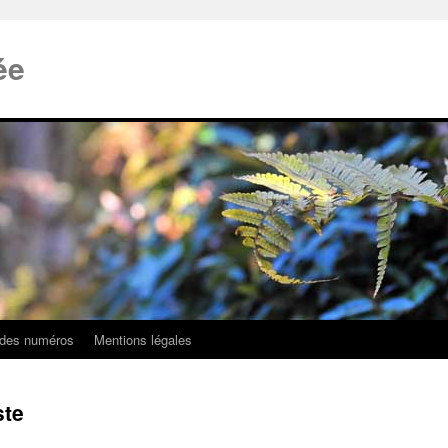
ée
 des numéros
Mentions légales
ste