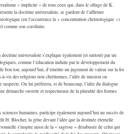
versalisme « implicite » de tous ceux qui, dans le sillage de K.
sente la doctrine universaliste, se gardent de l’affirmer
héologique (en l’occurrence la « concentration christologique »)
el comme son corollaire.
octrine universaliste s’explique également (et surtout) par un
ologiques, comme l’éducation induite par le développement du
e bon ton, aujourd’hui, d’émettre un jugement de valeur sur la foi
s-à-vis des religions non chrétiennes, l’idée de mission ou
 suspecte. On lui préférera, et de beaucoup, l’idée du dialogue
une démarche ouverte et respectueuse de la pluralité des formes
ux sciences humaines, participe également aujourd’hui au succès de
dit H. Blocher, la gêne devant l’idée que la destinée éternelle
rsonnelle s’inspire aussi de la « sagesse » désabusée de celui qui
reté, la complexité, la médiocrité de la foi des croyants. Où tracer