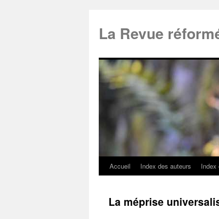
La Revue réform
Accueil
Index des auteurs
Index
La méprise universali