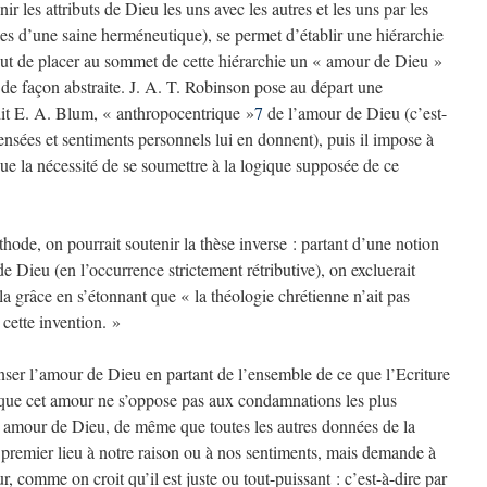
ir les attributs de Dieu les uns avec les autres et les uns par les
es d’une saine herméneutique), se permet d’établir une hiérarchie
urtout de placer au sommet de cette hiérarchie un « amour de Dieu »
 de façon abstraite. J. A. T. Robinson pose au départ une
dit E. A. Blum, « anthropocentrique »
7
de l’amour de Dieu (c’est-
nsées et sentiments personnels lui en donnent), puis il impose à
ue la nécessité de se soumettre à la logique supposée de ce
ode, on pourrait soutenir la thèse inverse : partant d’une notion
e Dieu (en l’occurrence strictement rétributive), on excluerait
la grâce en s’étonnant que « la théologie chrétienne n’ait pas
cette invention. »
nser l’amour de Dieu en partant de l’ensemble de ce que l’Ecriture
er que cet amour ne s’oppose pas aux condamnations les plus
t amour de Dieu, de même que toutes les autres données de la
n premier lieu à notre raison ou à nos sentiments, mais demande à
, comme on croit qu’il est juste ou tout-puissant : c’est-à-dire par