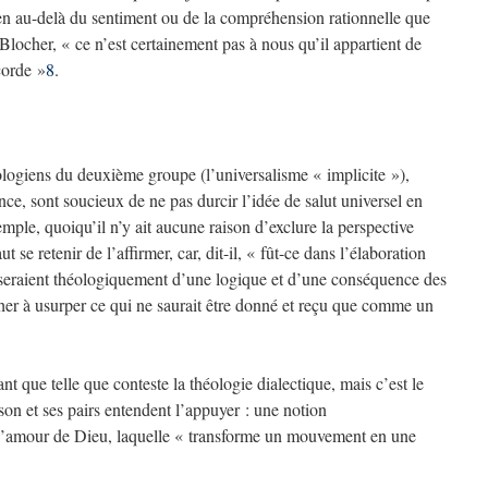
bien au-delà du sentiment ou de la compréhension rationnelle que
Blocher, « ce n’est certainement pas à nous qu’il appartient de
corde »
8
.
éologiens du deuxième groupe (l’universalisme « implicite »),
nce, sont soucieux de ne pas durcir l’idée de salut universel en
mple, quoiqu’il n’y ait aucune raison d’exclure la perspective
ut se retenir de l’affirmer, car, dit-il, « fût-ce dans l’élaboration
 seraient théologiquement d’une logique et d’une conséquence des
cher à usurper ce qui ne saurait être donné et reçu que comme un
ant que telle que conteste la théologie dialectique, mais c’est le
on et ses pairs entendent l’appuyer : une notion
e l’amour de Dieu, laquelle « transforme un mouvement en une