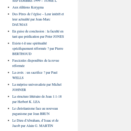
SEPTEMBRE 1999 – TOME L
Aux éditions Kerygma
Des Pères de l’église – Leur intérêt et
leur actualité par Jean-Marc
DAUMAS
En guise de conclusion : la faculté en
tant que prédication par Peter JONES
Existe-t-il une spiritualité
spécifiquement réformée ? par Pierre
BERTHOUD
Fascicules disponibles de la revue
réformée
La croix : un sacrifice ? par Paul
WELLS
La méprise universaliste par Michel
JOHNER
La structure littéraire de Jean 1:1-18
par Herbert K. LEA
Le christianisme face au nouveau
paganisme par Jean BRUN
Le Dieu d’Abraham, d’Isaac et de
Jacob par Alain G. MARTIN