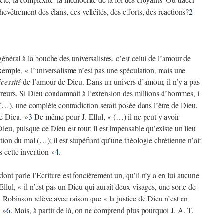
chevêtrement des élans, des velléités, des efforts, des réactions?
2
néral à la bouche des universalistes, c’est celui de l’amour de
xemple, « l’universalisme n’est pas une spéculation, mais une
cessité
de l’amour de Dieu. Dans un univers d’amour, il n’y a pas
rreurs. Si Dieu condamnait à l’extension des millions d’hommes, il
(…), une complète contradiction serait posée dans l’être de Dieu,
re Dieu. »
3
De même pour J. Ellul, « (…) il ne peut y avoir
ieu, puisque ce Dieu est tout; il est impensable qu’existe un lieu
tion du mal (…); il est stupéfiant qu’une théologie chrétienne n’ait
 cette invention »
4
.
 dont parle l’Ecriture est foncièrement un, qu’il n’y a en lui aucune
llul, « il n’est pas un Dieu qui aurait deux visages, une sorte de
 Robinson relève avec raison que « la justice de Dieu n’est en
r »
6
. Mais, à partir de là, on ne comprend plus pourquoi J. A. T.