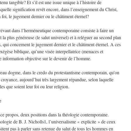
enu tangible? Et s’il est une issue unique à l’histoire de
 quelle signification revêt encore, dans l’enseignement du Christ,
foi, le jugement dernier ou le châtiment éternel?
i prévaut dans l’herméneutique contemporaine consiste à faire un
t la plus généreuse (le salut universel) et à reléguer au second plan
s, qui concernent le jugement dernier et le châtiment éternel. A ces
exégèse biblique, qu’une visée interpellatrice (menaces et
e information objective sur le devenir de l’homme.
ouveau dogme, dans le credo du protestantisme contemporain, qu’on
a croyance, aujourd’hui très largement répandue, selon laquelle
s que soient leur foi ou leur religion.
e
 à ce propos, deux positions dans la théologie contemporaine.
ologie de B. J. Nicholls
1
, l’universalisme « explicite » de ceux
itent pas à parler sans retenue du salut de tous les hommes en