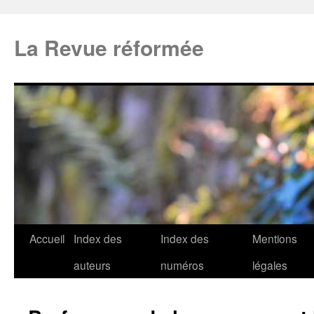
La Revue réformée
Accueil
Index des
Index des
Mentions
auteurs
numéros
légales