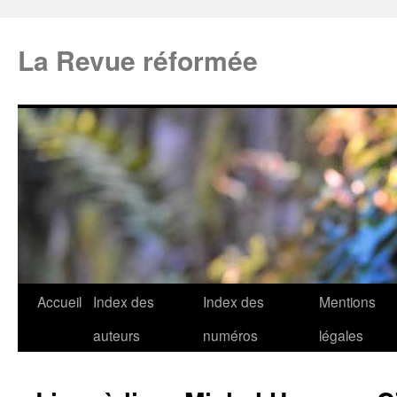
La Revue réformée
Accueil
Index des
Index des
Mentions
auteurs
numéros
légales